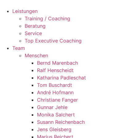
Zum
Inhalt
Leistungen
springen
Training / Coaching
Beratung
Service
Top Executive Coaching
Team
Menschen
Bernd Marenbach
Ralf Henscheidt
Katharina Padleschat
Tom Buschardt
André Hofmann
Christiane Fanger
Gunnar Jehle
Monika Salchert
Susann Reichenbach
Jens Gleisberg
Marius Reichert