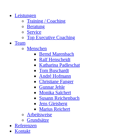
Zum
Inhalt
Leistungen
springen
Training / Coaching
Beratung
Service
Top Executive Coaching
Team
Menschen
Bernd Marenbach
Ralf Henscheidt
Katharina Padleschat
Tom Buschardt
André Hofmann
Christiane Fanger
Gunnar Jehle
Monika Salchert
Susann Reichenbach
Jens Gleisberg
Marius Reichert
Arbeitsweise
Grundsätze
Referenzen
Kontakt