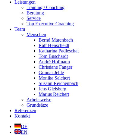
Leistungen
Training / Coaching
Beratung
Service
Top Executive Coaching
Team
Menschen
Bernd Marenbach
Ralf Henscheidt
Katharina Padleschat
Tom Buschardt
André Hofmann
Christiane Fanger
Gunnar Jehle
Monika Salchert
Susann Reichenbach
Jens Gleisberg
Marius Reichert
Arbeitsweise
Grundsätze
Referenzen
Kontakt
DE
EN