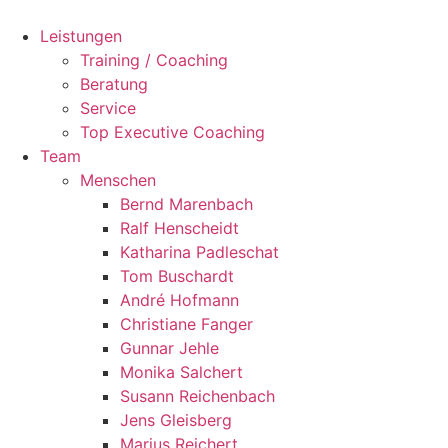
Zum
Inhalt
Leistungen
springen
Training / Coaching
Beratung
Service
Top Executive Coaching
Team
Menschen
Bernd Marenbach
Ralf Henscheidt
Katharina Padleschat
Tom Buschardt
André Hofmann
Christiane Fanger
Gunnar Jehle
Monika Salchert
Susann Reichenbach
Jens Gleisberg
Marius Reichert