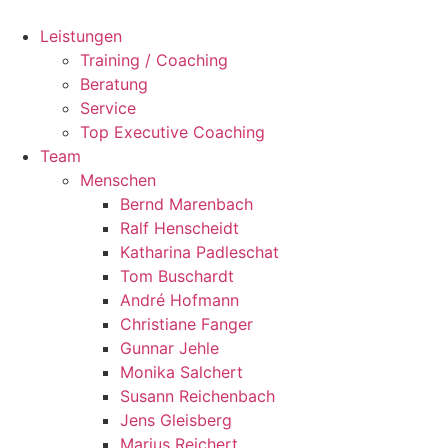
Zum
Inhalt
Leistungen
springen
Training / Coaching
Beratung
Service
Top Executive Coaching
Team
Menschen
Bernd Marenbach
Ralf Henscheidt
Katharina Padleschat
Tom Buschardt
André Hofmann
Christiane Fanger
Gunnar Jehle
Monika Salchert
Susann Reichenbach
Jens Gleisberg
Marius Reichert