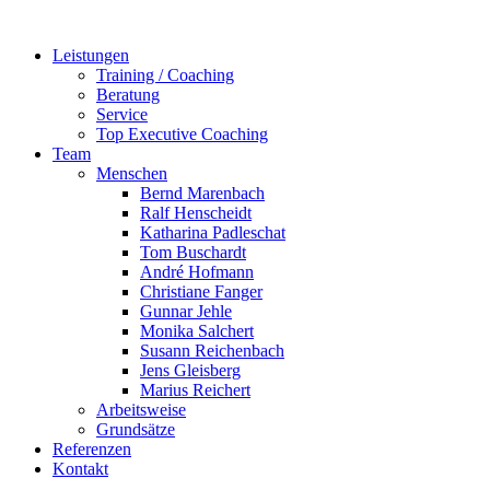
Zum
Inhalt
Leistungen
springen
Training / Coaching
Beratung
Service
Top Executive Coaching
Team
Menschen
Bernd Marenbach
Ralf Henscheidt
Katharina Padleschat
Tom Buschardt
André Hofmann
Christiane Fanger
Gunnar Jehle
Monika Salchert
Susann Reichenbach
Jens Gleisberg
Marius Reichert
Arbeitsweise
Grundsätze
Referenzen
Kontakt