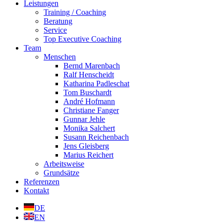
Leistungen
Training / Coaching
Beratung
Service
Top Executive Coaching
Team
Menschen
Bernd Marenbach
Ralf Henscheidt
Katharina Padleschat
Tom Buschardt
André Hofmann
Christiane Fanger
Gunnar Jehle
Monika Salchert
Susann Reichenbach
Jens Gleisberg
Marius Reichert
Arbeitsweise
Grundsätze
Referenzen
Kontakt
DE
EN