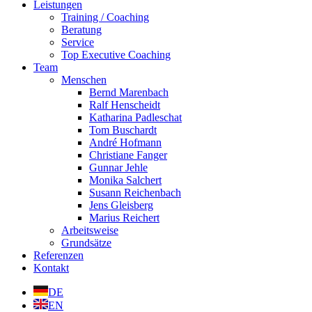
Leistungen
Training / Coaching
Beratung
Service
Top Executive Coaching
Team
Menschen
Bernd Marenbach
Ralf Henscheidt
Katharina Padleschat
Tom Buschardt
André Hofmann
Christiane Fanger
Gunnar Jehle
Monika Salchert
Susann Reichenbach
Jens Gleisberg
Marius Reichert
Arbeitsweise
Grundsätze
Referenzen
Kontakt
DE
EN