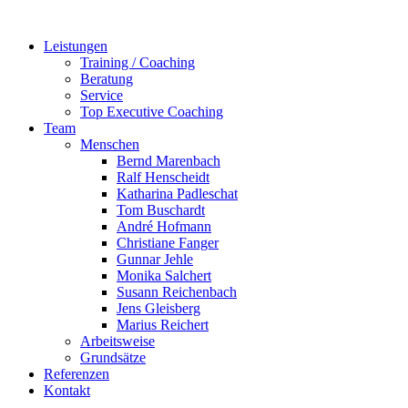
Zum
Inhalt
Leistungen
springen
Training / Coaching
Beratung
Service
Top Executive Coaching
Team
Menschen
Bernd Marenbach
Ralf Henscheidt
Katharina Padleschat
Tom Buschardt
André Hofmann
Christiane Fanger
Gunnar Jehle
Monika Salchert
Susann Reichenbach
Jens Gleisberg
Marius Reichert
Arbeitsweise
Grundsätze
Referenzen
Kontakt